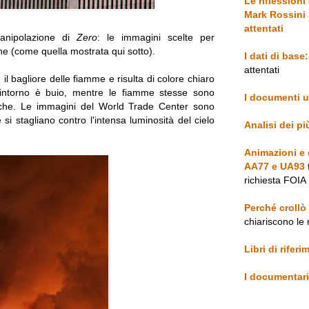
Le riflessioni
Mark Rossini 
attentati
 manipolazione di
Zero
: le immagini scelte per
ne (come quella mostrata qui sotto).
I dati di base:
attentati
e il bagliore delle fiamme e risulta di colore chiaro
'intorno è buio, mentre le fiamme stesse sono
I documenti uf
che. Le immagini del World Trade Center sono
si stagliano contro l'intensa luminosità del cielo
Analisi dei p
Animazioni e d
AA77 e UA93
richiesta FOIA
Perché crollò
chiariscono le 
Libri di rifer
I documentari