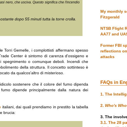
uasi nero, che usciva. Questo significa che l'incendio
My monthly se
Fitzgerald
stante dopo 55 minuti tutta la torre crolla.
NTSB Flight R
AA77 and UA
Former FBI sp
elle Torri Gemelle, i complottisti affermano spesso
reflections o
 Trade Center è sintomo di carenza d'ossigeno e
attacks
a di spegnimento o comunque deboli. Incendi che
olimento della struttura. Il concetto sottinteso è
ocato da qualcos'altro di misterioso.
FAQs in En
idicolo sostenere che il colore del fumo dipenda
del fumo dipende principalmente dalla natura dei
1. The Intelli
2.
Who's Who
o
italiani, dai quali prendiamo in prestito la tabella
e brucia:
3. The involv
3.1. The 28 p