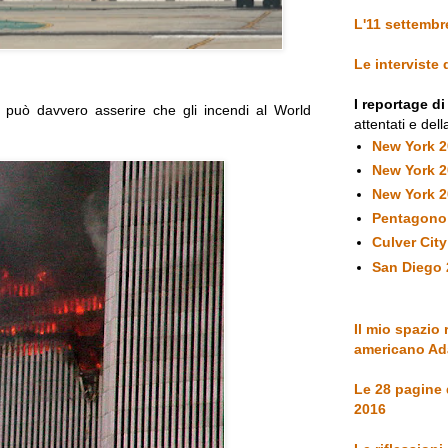
L'11 settembr
Le interviste
I reportage d
può davvero asserire che gli incendi al World
attentati e dell
New York 
New York 
New York 
Pentagono
Culver Cit
San Diego 
Il mio spazio 
americano Ad
Le 28 pagine
2016