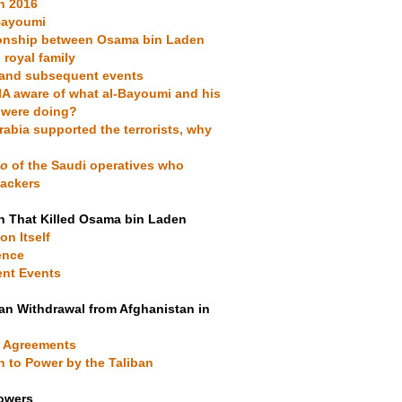
in 2016
-Bayoumi
tionship between Osama bin Laden
 royal family
s and subsequent events
IA aware of what al-Bayoumi and his
 were doing?
Arabia supported the terrorists, why
ho
of the Saudi operatives who
jackers
n That Killed Osama bin Laden
on Itself
ence
ent Events
an Withdrawal from Afghanistan in
a Agreements
n to Power by the Taliban
Towers