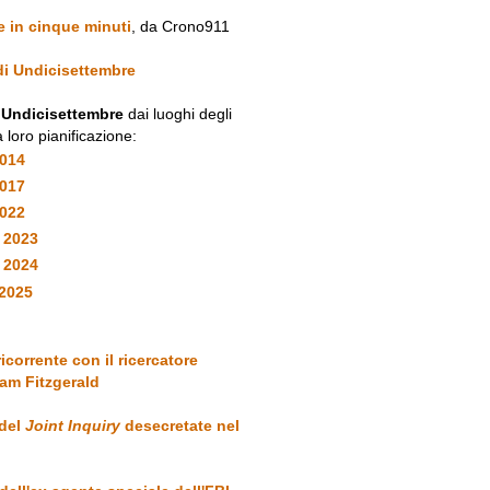
e in cinque minuti
, da Crono911
 di Undicisettembre
i Undicisettembre
dai luoghi degli
a loro pianificazione:
2014
2017
2022
 2023
y 2024
2025
ricorrente con il ricercatore
am Fitzgerald
 del
Joint Inquiry
desecretate nel