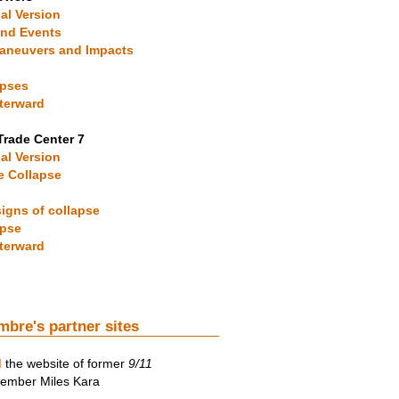
ial Version
und Events
 Maneuvers and Impacts
apses
fterward
Trade Center 7
ial Version
he Collapse
signs of collapse
apse
fterward
mbre's partner sites
d
the website of former
9/11
mber Miles Kara