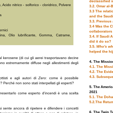
declassified 
, Acido nitrico - solforico - cloridrico, Polvere
3.2. Omar al
3.3 The rela
a
and the Saudi
3.3. Previou
3.4 Was the C
rnici
collaborators
na, Olio lubrificante, Gomma, Catrame,
3.4. If Saudi 
did it do so?
3.5.
Who's w
helped the hi
l kerosene (di cui gli aerei trasportavano decine
4. The Missio
 sono estremamente diffuse negli allestimenti degli
4.1. The Missi
4.2. The Evid
4.3. Subsequ
ttisti e agli autori di
Zero
: come è possibile
 Perché non sono stati interpellati gli esperti?
5. The Americ
2021
presentarlo come esperto d'incendi è una scelta
5.1. The Doh
5.2.The Retur
i sente ancora di ripetere e difendere i concetti
6. The Twin 