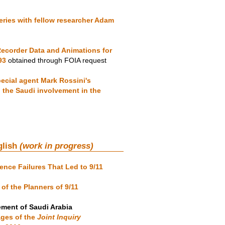
ries with fellow researcher Adam
ecorder Data and Animations for
93
obtained through FOIA request
ecial agent Mark Rossini's
n the Saudi involvement in the
glish
(work in progress)
gence Failures That Led to 9/11
of the Planners of 9/11
ement of Saudi Arabia
ages of the
Joint Inquiry