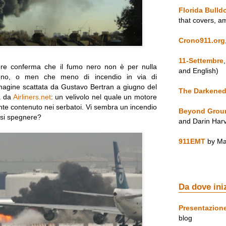
Florida Bulld
that covers, a
Crono911.org
11-Settembre
ore conferma che il fumo nero non è per nulla
and English)
geno, o men che meno di incendio in via di
magine scattata da Gustavo Bertran a giugno del
The Darkened
ta da
Airliners.net
: un velivolo nel quale un motore
nte contenuto nei serbatoi. Vi sembra un incendio
Beyond Grou
ersi spegnere?
and Darin Har
911EMT
by Ma
Da dove ini
Presentazion
blog