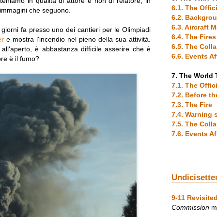
eniamo in qualità di attore e non di relatore, in
6.1. The Offic
le immagini che seguono.
6.2. Backgro
6.3. Aircraft
giorni fa presso uno dei cantieri per le Olimpiadi
6.4. The Fires
er
e mostra l'incendio nel pieno della sua attività.
6.5. The Coll
all'aperto, è abbastanza difficile asserire che è
6.6. Events A
re è il fumo?
7. The World 
7.1. The Offic
7.2. Before t
7.3. The Fire
7.4. Warning 
7.5. The Coll
7.6. Events A
Undicisette
9-11 Revisite
Commission
me