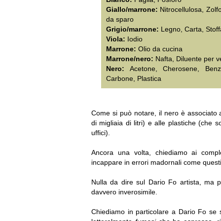
Giallo/marrone:
Nitrocellulosa, Zolfo
da sparo
Grigio/marrone:
Legno, Carta, Stoff
Viola:
Iodio
Marrone:
Olio da cucina
Marrone/nero:
Nafta, Diluente per ve
Nero:
Acetone, Cherosene, Benzi
Carbone, Plastica
Come si può notare, il nero è associato a
di migliaia di litri) e alle plastiche (che
uffici).
Ancora una volta, chiediamo ai complo
incappare in errori madornali come questi?
Nulla da dire sul Dario Fo artista, ma 
davvero inverosimile.
Chiediamo in particolare a Dario Fo se s