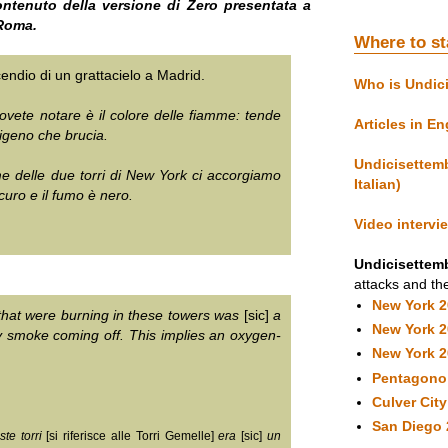
 contenuto della versione di Zero presentata a
 Roma.
Where to st
ndio di un grattacielo a Madrid.
Who is Undic
vete notare è il colore delle fiamme: tende
Articles in En
sigeno che brucia.
Undicisettemb
e delle due torri di New York ci accorgiamo
Italian)
curo e il fumo è nero.
Video intervi
Undicisettemb
attacks and the
New York 
 that were burning in these towers was
[sic]
a
New York 
ay smoke coming off. This implies an oxygen-
New York 
Pentagono
Culver Cit
San Diego 
te torri
[si riferisce alle Torri Gemelle]
era
[sic]
un