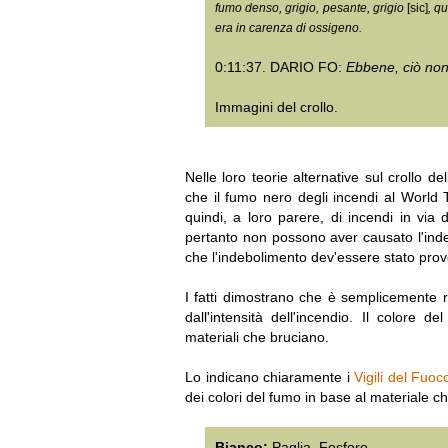
fumo denso, grigio, pesante, grigio
[sic]
, q
era in carenza di ossigeno.
0:11:37. DARIO FO:
Ebbene, ciò nono
Immagini del crollo.
Nelle loro teorie alternative sul crollo d
che il fumo nero degli incendi al World
quindi, a loro parere, di incendi in vi
pertanto non possono aver causato l'indeb
che l'indebolimento dev'essere stato prov
I fatti dimostrano che è semplicemente r
dall'intensità dell'incendio. Il colore 
materiali che bruciano.
Lo indicano chiaramente i
Vigili del Fuoc
dei colori del fumo in base al materiale ch
Bianco:
Paglia, Fosforo