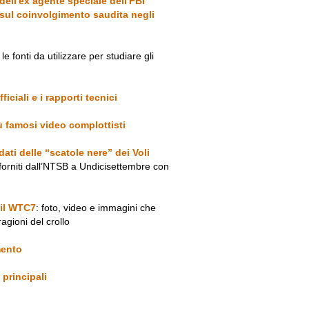
 dell'ex agente speciale dell'FBI
sul coinvolgimento saudita negli
le fonti da utilizzare per studiare gli
ficiali e i rapporti tecnici
iù famosi video complottisti
ati delle “scatole nere” dei Voli
forniti dall’NTSB a Undicisettembre con
 il WTC7
: foto, video e immagini che
ragioni del crollo
imento
 principali