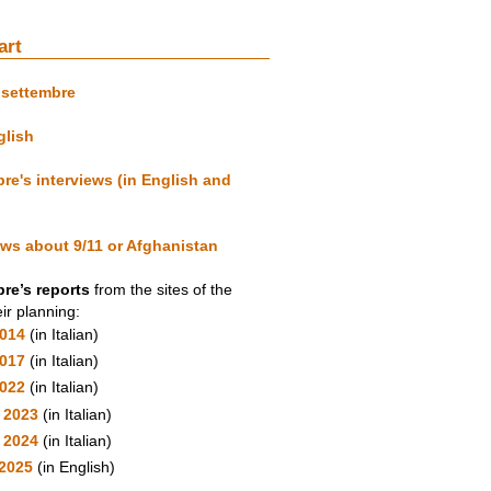
art
isettembre
glish
re's interviews (in English and
ews about 9/11 or Afghanistan
re’s reports
from the sites of the
ir planning:
2014
(in Italian)
2017
(in Italian)
2022
(in Italian)
 2023
(in Italian)
y 2024
(in Italian)
2025
(in English)